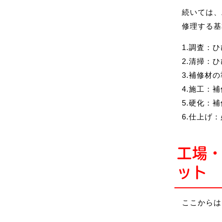
続いては、
修理する基
1.調査：
2.清掃：
3.補修材
4.施工：
5.硬化：
6.仕上げ
工場
ット
ここからは