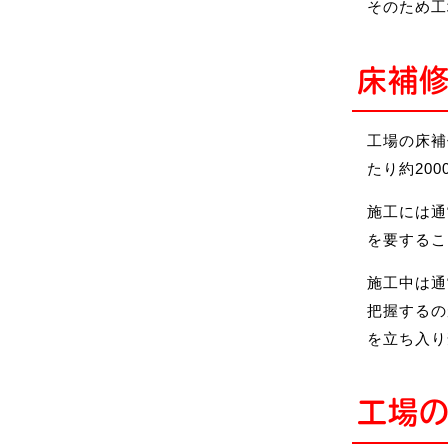
そのため工
床補
工場の床補
たり約200
施工には通
を要するこ
施工中は通
把握するの
を立ち入り
工場