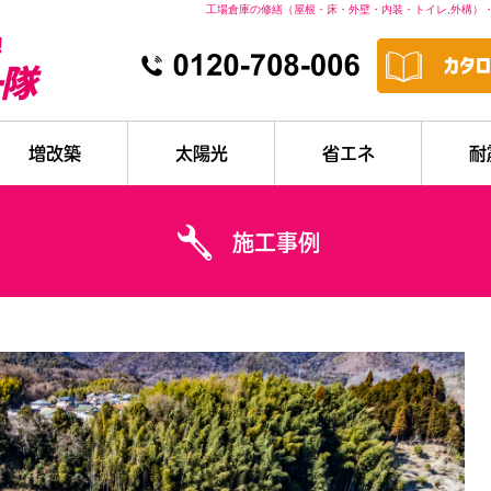
工場倉庫の修繕（屋根・床・外壁・内装・トイレ,外構）
増改築
太陽光
省エネ
耐
施工事例