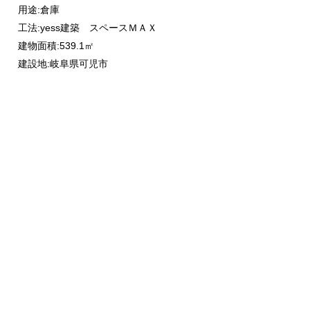
用途:倉庫
工法:yess建築 スペースＭＡＸ
建物面積:539.1㎡
建設地:岐阜県可児市